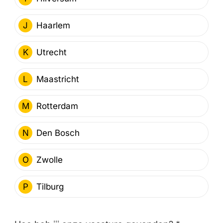
J
Haarlem
K
Utrecht
L
Maastricht
M
Rotterdam
N
Den Bosch
O
Zwolle
P
Tilburg