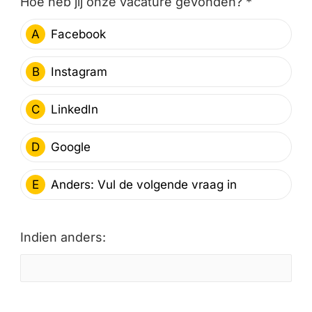
Hoe heb jij onze vacature gevonden? *
A
Facebook
B
Instagram
C
LinkedIn
D
Google
E
Anders: Vul de volgende vraag in
Indien anders: