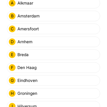
A
Alkmaar
B
Amsterdam
C
Amersfoort
D
Arnhem
E
Breda
F
Den Haag
G
Eindhoven
H
Groningen
I
Hilversum