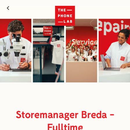
Storemanager Breda -
Fulltime