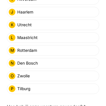
J
Haarlem
K
Utrecht
L
Maastricht
M
Rotterdam
N
Den Bosch
O
Zwolle
P
Tilburg