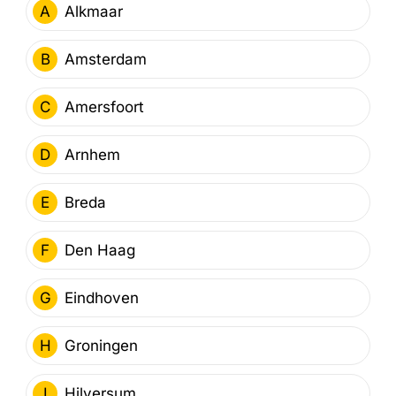
A
Alkmaar
B
Amsterdam
C
Amersfoort
D
Arnhem
E
Breda
F
Den Haag
G
Eindhoven
H
Groningen
I
Hilversum