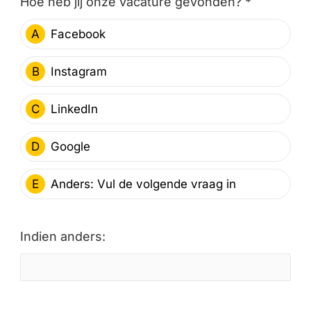
Hoe heb jij onze vacature gevonden? *
A
Facebook
B
Instagram
C
LinkedIn
D
Google
E
Anders: Vul de volgende vraag in
Indien anders: