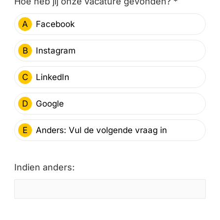
Hoe heb jij onze vacature gevonden? *
A
Facebook
B
Instagram
C
LinkedIn
D
Google
E
Anders: Vul de volgende vraag in
Indien anders: