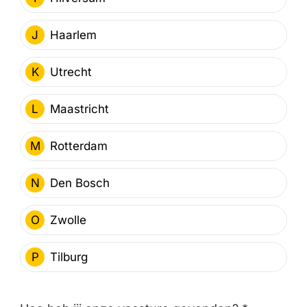
J
Haarlem
K
Utrecht
L
Maastricht
M
Rotterdam
N
Den Bosch
O
Zwolle
P
Tilburg