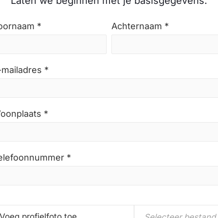
Laten we beginnen met je basisgegevens.
oornaam *
Achternaam *
-mailadres *
oonplaats *
elefoonnummer *
Voeg profielfoto toe
Selecteer bestand